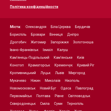
Політика конфіденційности
Міста:
Олександрія
Біла Церква
Бердичів
Бориспіль
Бровари
Вінниця
Дніпро
Дрогобич
Житомир
Запоріжжя
Золотоноша
Івано-Франківськ
Ізмаїл
Калуш
Кам’янець-Подільський
Кам’янське
Київ
Конотоп
Краматорськ
Кременчук
Кривий Ріг
Кропивницький
Луцьк
Львів
Миргород
Мукачево
Ніжин
Миколаїв
Нікополь
Новомосковськ
Новий Буг
Одеса
Павлоград
Первомайськ
Полтава
Рівне
Світловодськ
Сєвєродонецьк
Сміла
Суми
Тернопіль