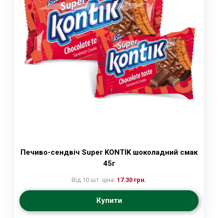
Печиво-сендвіч Super KONTIK шоколадний смак
45г
Від 10 шт. ціна:
17.30 грн.
Купити