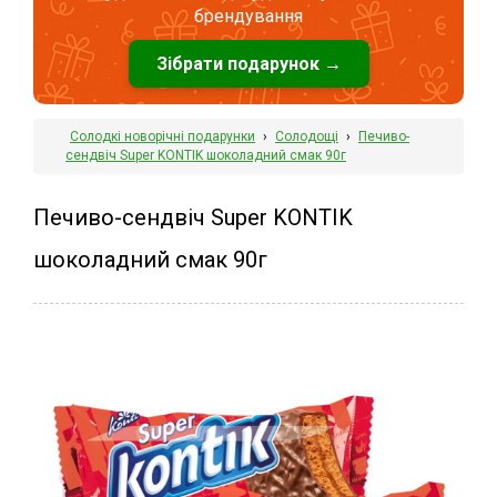
брендування
Зібрати подарунок →
Солодкі новорічні подарунки
›
Солодощі
›
Печиво-
сендвіч Super KONTIK шоколадний смак 90г
Печиво-сендвіч Super KONTIK
шоколадний смак 90г