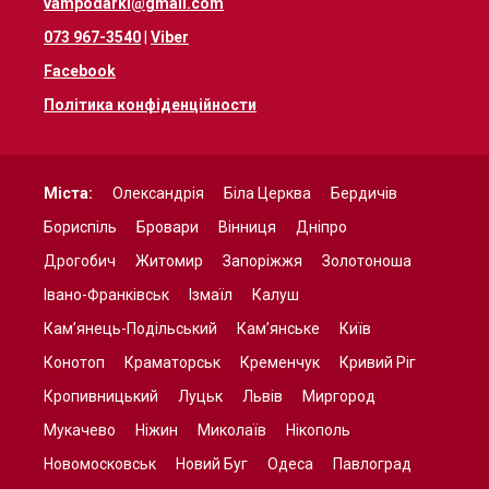
vampodarki@gmail.com
073 967-3540
|
Viber
Facebook
Політика конфіденційности
Міста:
Олександрія
Біла Церква
Бердичів
Бориспіль
Бровари
Вінниця
Дніпро
Дрогобич
Житомир
Запоріжжя
Золотоноша
Івано-Франківськ
Ізмаїл
Калуш
Кам’янець-Подільський
Кам’янське
Київ
Конотоп
Краматорськ
Кременчук
Кривий Ріг
Кропивницький
Луцьк
Львів
Миргород
Мукачево
Ніжин
Миколаїв
Нікополь
Новомосковськ
Новий Буг
Одеса
Павлоград