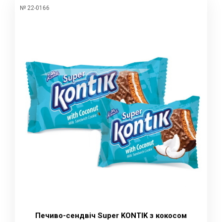
№ 22-0166
Печиво-сендвіч Super KONTIK з кокосом