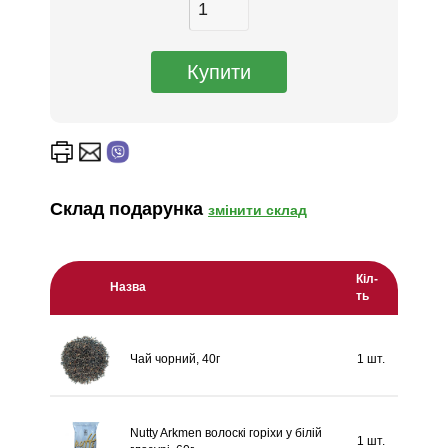
Склад подарунка
змінити склад
Кіл-
Назва
ть
Чай чорний, 40г
1 шт.
Nutty Arkmen волоскі горіхи у білій
1 шт.