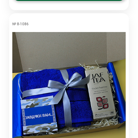
№ 8-1086