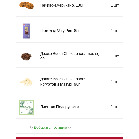
Печиво-американо, 100г
1 шт.
Шоколад Very Peri, 85г
1 шт.
Драже Boom Chok арахіс в какао,
1 шт.
90г
Драже Boom Chok арахіс в
1 шт.
йогуртовій глазурі, 90г
Листівка Подарункова
1 шт.
✨
Добавить позицию
✨