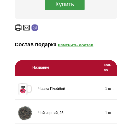
Состав подарка
изменить состав
Кол-
Название
во
Чашка Плейбой
1 шт.
Чай чорний, 25г
1 шт.