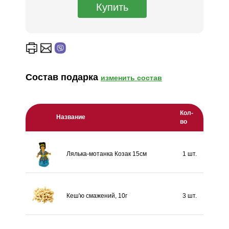
Состав подарка
изменить состав
Кол-
Название
во
Лялька-мотанка Козак 15см
1 шт.
Кеш'ю смажений, 10г
3 шт.