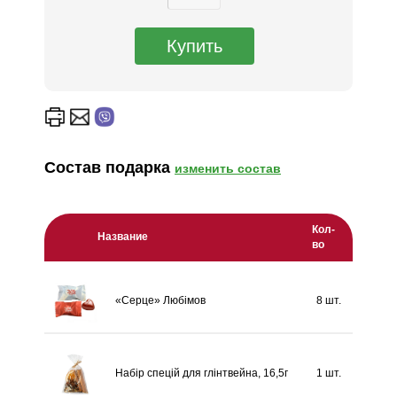
Состав подарка
изменить состав
Кол-
Название
во
«Серце» Любімов
8 шт.
Набір спецій для глінтвейна, 16,5г
1 шт.