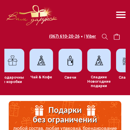
(067) 610-20-26
|
Viber
▼
Чай & Кофе
Сладкие
ив
Подарочны
Свечи
С
Новогодние
е коробки
подарки
и
Подарки
без ограничений
любой состав, любая упаковка, брендирование