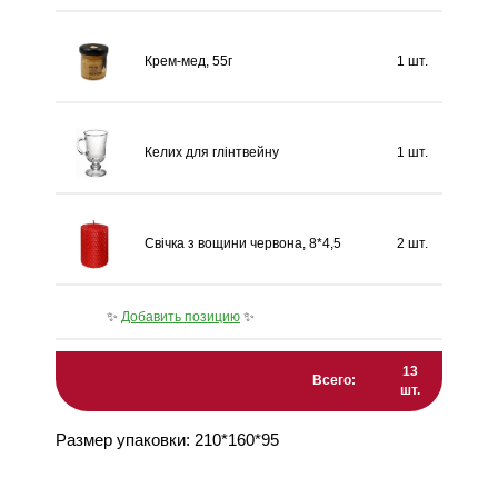
Крем-мед, 55г
1 шт.
Келих для глінтвейну
1 шт.
Свічка з вощини червона, 8*4,5
2 шт.
✨
Добавить позицию
✨
13
Всего:
шт.
Размер упаковки: 210*160*95