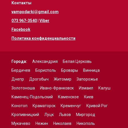
Контакты
vampodarki@gmail.com
073 967-3540
|
Viber
Facebook
Политика конфиденциальности
Города:
Александрия
Белая Церковь
Бердичев
Борисполь
Бровары
Винница
Днепр
Дрогобыч
Житомир
Запорожье
Золотоноша
Ивано-Франковск
Измаил
Калуш
Каменец-Подольский
Каменское
Киев
Конотоп
Краматорск
Кременчуг
Кривой Рог
Кропивницкий
Луцк
Львов
Миргород
Мукачево
Нежин
Николаев
Никополь