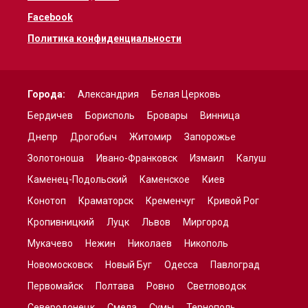
Facebook
Политика конфиденциальности
Города:
Александрия
Белая Церковь
Бердичев
Борисполь
Бровары
Винница
Днепр
Дрогобыч
Житомир
Запорожье
Золотоноша
Ивано-Франковск
Измаил
Калуш
Каменец-Подольский
Каменское
Киев
Конотоп
Краматорск
Кременчуг
Кривой Рог
Кропивницкий
Луцк
Львов
Миргород
Мукачево
Нежин
Николаев
Никополь
Новомосковск
Новый Буг
Одесса
Павлоград
Первомайск
Полтава
Ровно
Светловодск
Северодонецк
Смела
Сумы
Тернополь