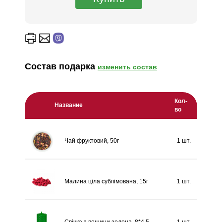
Состав подарка
изменить состав
Кол-
Название
во
Чай фруктовий, 50г
1 шт.
Малина ціла сублімована, 15г
1 шт.
Свічка з вощини зелена, 8*4,5
1 шт.