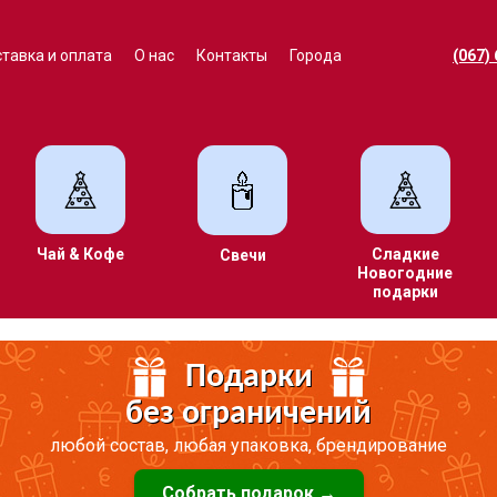
тавка и оплата
О нас
Контакты
Города
(067)
Чай & Кофе
Сладкие
Свечи
Новогодние
подарки
Подарки
без ограничений
любой состав, любая упаковка, брендирование
Собрать подарок →