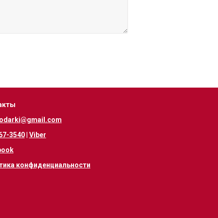
акты
odarki@gmail.com
67-3540
|
Viber
book
тика конфиденциальности