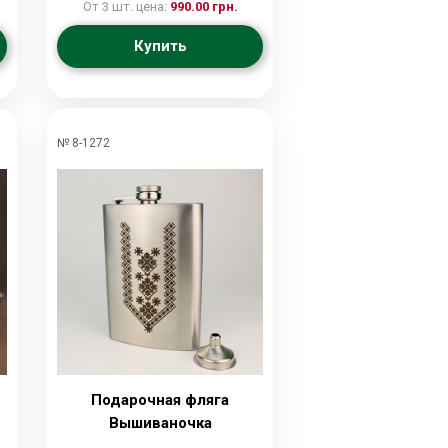
лейкой, браслетом,
От 3 шт. цена:
990.00 грн.
стопками и зажигалкой
Купить
№ 8-1272
Подарочная фляга
Вышиваночка