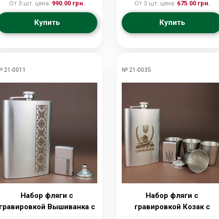
с лейкой, браслетом,
лейкой, зажигалкой и
От 3 шт. цена:
990.00 грн.
От 3 шт. цена:
675.00 грн.
стопками и зажигалкой
стопками
Купить
Купить
 21-0011
№ 21-0035
Набор фляги с
Набор фляги с
гравировкой Вышиванка с
гравировкой Козак с
лейкой и зажигалкой
лейкой, зажигалкой и