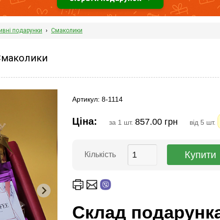
ивні подарунки
›
Смаколики
Смаколики
Артикул: 8-1114
Ціна:
857.00 грн
за 1 шт.
від 5 шт.
Кількість
Склад подарунк