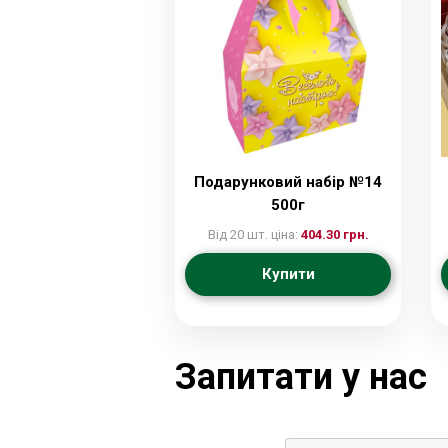
Подарунковий набір №14
500г
Від 20 шт. ціна:
404.30 грн.
Купити
Запитати у нас