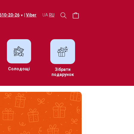
 610-20-26
|
Viber
UA
RU
▼
Солодощі
Зібрати
подарунок