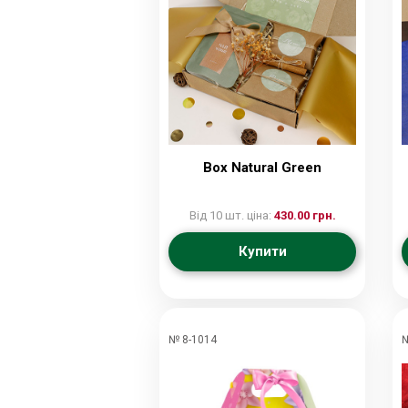
Box Natural Green
Від 10 шт. ціна:
430.00 грн.
Купити
№ 8-1014
№