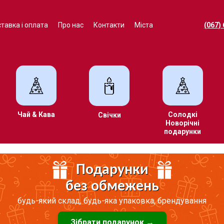
тавка і оплата
Про нас
Контакти
Міста
(067)
Чай & Кава
Солодкі
Свічки
Новорічні
подарунки
Подарунки
без обмежень
будь-який склад, будь-яка упаковка, брендування
Зібрати подарунок →