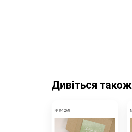
Дивіться також
№ 8-1268
№