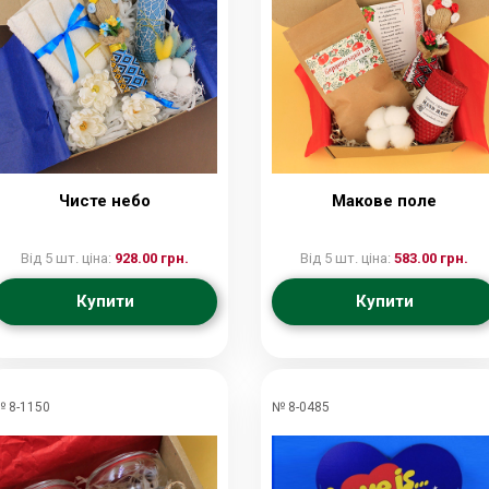
Чисте небо
Макове поле
Від 5 шт. ціна:
928.00 грн.
Від 5 шт. ціна:
583.00 грн.
Купити
Купити
 8-1150
№ 8-0485