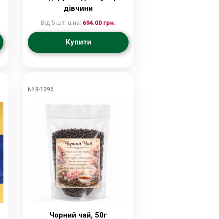
дівчини
Від 5 шт. ціна:
694.00 грн.
Купити
№ 8-1396
Чорний чай, 50г