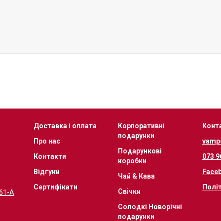
Доставка і оплата
Корпоративні
Конт
подарунки
Про нас
vamp
Подарункові
Контакти
073 9
коробки
Відгуки
Face
Чай & Кава
Сертифікати
Полі
Свічки
 61-А
Солодкі Новорічні
подарунки