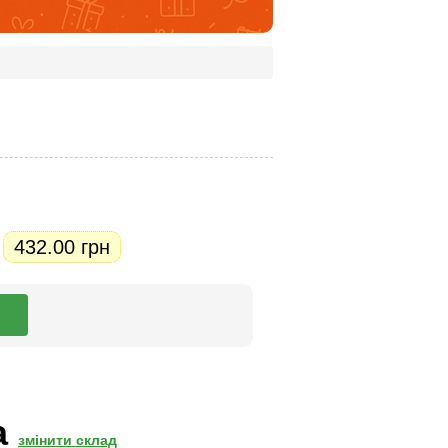
432.00 грн
.
а
змінити склад