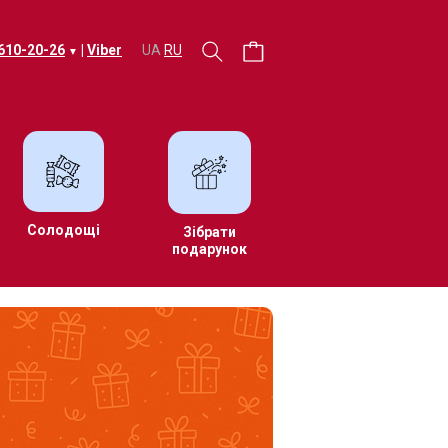
 610-20-26
|
Viber
UA
RU
▼
Солодощі
Зібрати
подарунок