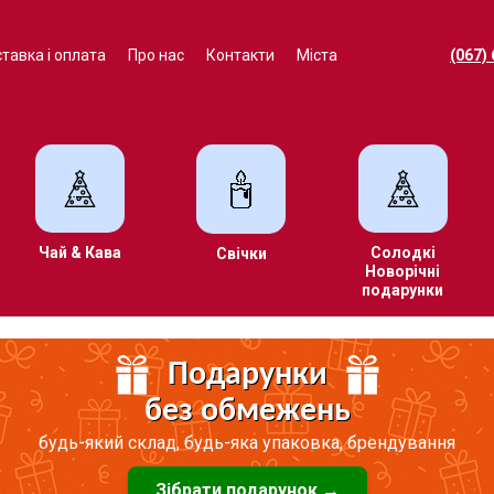
тавка і оплата
Про нас
Контакти
Міста
(067)
Чай & Кава
Солодкі
Свічки
Новорічні
подарунки
Подарунки
без обмежень
будь-який склад, будь-яка упаковка, брендування
Зібрати подарунок →