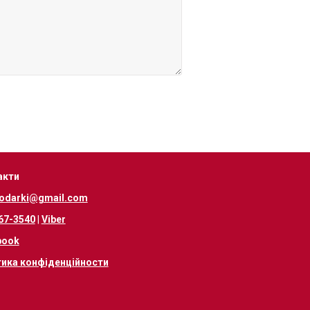
акти
odarki@gmail.com
67-3540
|
Viber
book
тика конфіденційности