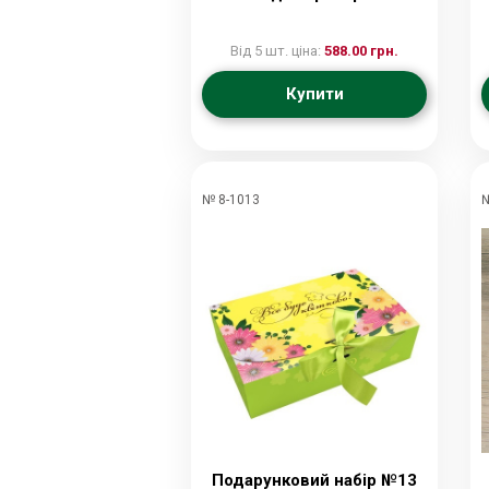
Від 5 шт. ціна:
588.00 грн.
Купити
№ 8-1013
№
Подарунковий набір №13