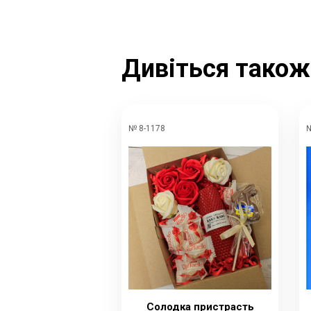
Дивіться також
№ 8-1178
№
Солодка пристрасть