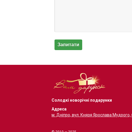
Солодкі новорічні подарунки
Адреса
м. Дніпро, вул. Князя Ярослава Мудрого,