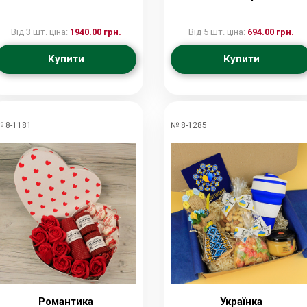
Від 3 шт. ціна:
1940.00 грн.
Від 5 шт. ціна:
694.00 грн.
Купити
Купити
 8-1181
№ 8-1285
Романтика
Українка