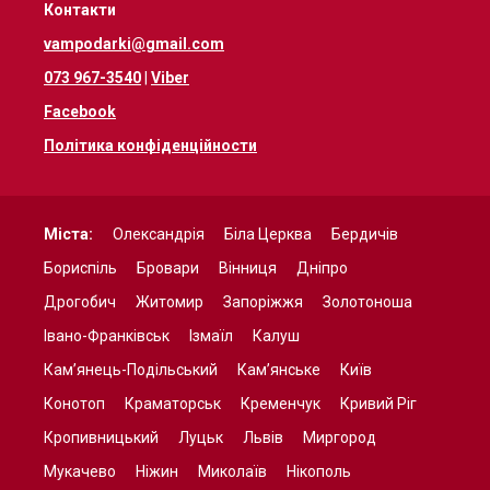
Контакти
vampodarki@gmail.com
073 967-3540
|
Viber
Facebook
Політика конфіденційности
Міста:
Олександрія
Біла Церква
Бердичів
Бориспіль
Бровари
Вінниця
Дніпро
Дрогобич
Житомир
Запоріжжя
Золотоноша
Івано-Франківськ
Ізмаїл
Калуш
Кам’янець-Подільський
Кам’янське
Київ
Конотоп
Краматорськ
Кременчук
Кривий Ріг
Кропивницький
Луцьк
Львів
Миргород
Мукачево
Ніжин
Миколаїв
Нікополь