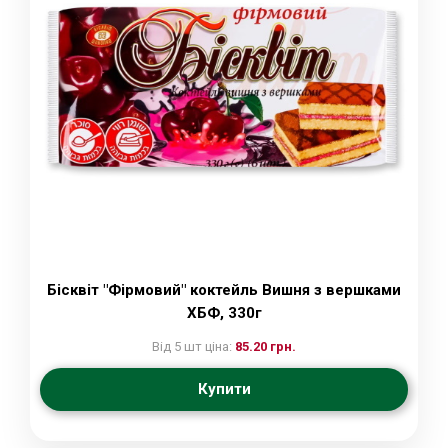
Бісквіт "Фірмовий" коктейль Вишня з вершками
ХБФ, 330г
Від 5 шт ціна:
85.20 грн.
Купити