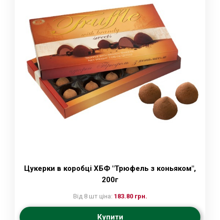
Цукерки в коробці ХБФ "Трюфель з коньяком",
200г
Від 8 шт ціна:
183.80 грн.
Купити