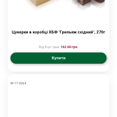
Цукерки в коробці ХБФ "Грильяж східний", 270г
Від 8 шт ціна:
162.60 грн.
Купити
№ 17-3064