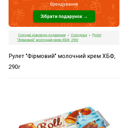
брендування
Зібрати подарунок →
Солодкі новорічні подарунки
›
Солодощі
›
Рулет
"Фірмовий" молочний крем ХБФ, 290г
Рулет "Фірмовий" молочний крем ХБФ,
290г