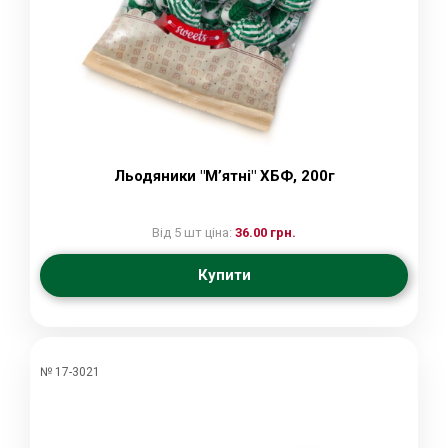
Льодяники "Мʼятні" ХБФ, 200г
Від 5 шт ціна:
36.00 грн.
Купити
№ 17-3021