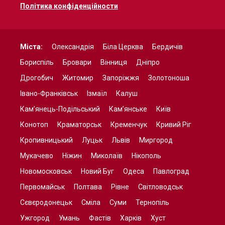
Політика конфіденційности
Міста:
Олександрія
Біла Церква
Бердичів
Бориспіль
Бровари
Вінниця
Дніпро
Дрогобич
Житомир
Запоріжжя
Золотоноша
Івано-Франківськ
Ізмаїл
Калуш
Кам’янець-Подільський
Кам’янське
Київ
Конотоп
Краматорськ
Кременчук
Кривий Ріг
Кропивницький
Луцьк
Львів
Миргород
Мукачево
Ніжин
Миколаїв
Нікополь
Новомосковськ
Новий Буг
Одеса
Павлоград
Первомайськ
Полтава
Рівне
Світловодськ
Сєвєродонецьк
Сміла
Суми
Тернопіль
Ужгород
Умань
Фастів
Харків
Хуст