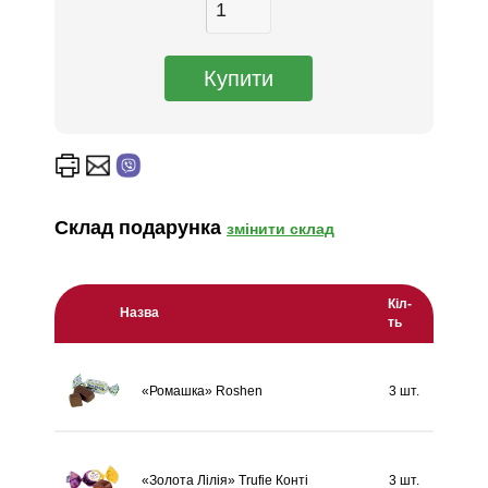
Склад подарунка
змінити склад
Кіл-
Назва
ть
«Ромашка» Roshen
3 шт.
«Золота Лілія» Trufie Конті
3 шт.