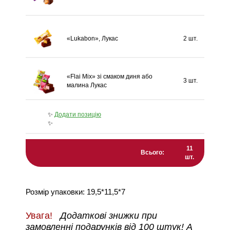
«Lukabon», Лукас
2 шт.
«Flai Mix» зі смаком диня або
3 шт.
малина Лукас
✨
Додати позицію
✨
11
Всього:
шт.
Розмір упаковки: 19,5*11,5*7
Увага!
Додаткові знижки при
замовленні подарунків від 100 штук! А