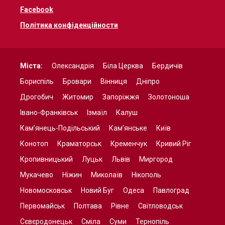
Facebook
Політика конфіденційности
Міста:
Олександрія
Біла Церква
Бердичів
Бориспіль
Бровари
Вінниця
Дніпро
Дрогобич
Житомир
Запоріжжя
Золотоноша
Івано-Франківськ
Ізмаїл
Калуш
Кам’янець-Подільський
Кам’янське
Київ
Конотоп
Краматорськ
Кременчук
Кривий Ріг
Кропивницький
Луцьк
Львів
Миргород
Мукачево
Ніжин
Миколаїв
Нікополь
Новомосковськ
Новий Буг
Одеса
Павлоград
Первомайськ
Полтава
Рівне
Світловодськ
Сєвєродонецьк
Сміла
Суми
Тернопіль