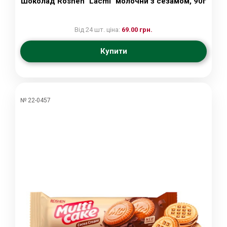
Шоколад Roshen "Lacmi" молочнй з сезамом, 90г
Від 24 шт. ціна:
69.00 грн.
Купити
№ 22-0457