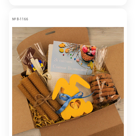
№ 8-1166