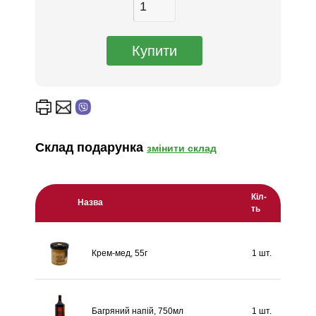
Склад подарунка
змінити склад
Кіл-
Назва
ть
Крем-мед, 55г
1 шт.
Багряний напій, 750мл
1 шт.