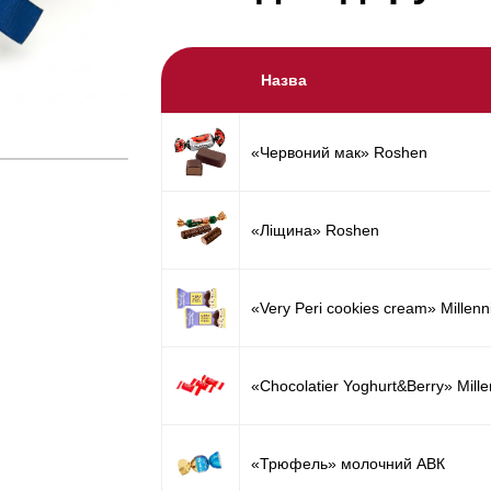
Назва
«Червоний мак» Roshen
«Ліщина» Roshen
«Very Peri cookies cream» Millen
«Chocolatier Yoghurt&Berry» Mill
«Трюфель» молочний АВК