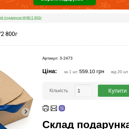
ий подарунок №48/2 800г
2 800г
Артикул: 3-2473
Ціна:
559.10 грн
за 1 шт.
від 20 шт
Кількість
Склад подарунк