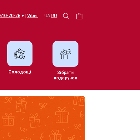
 610-20-26
|
Viber
UA
RU
▼
Солодощі
Зібрати
подарунок