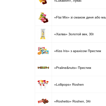
«Lukabon», Лукас
«Flai Mix» зі смаком диня або м
«Халва» Золотой век, 30г
«Kiss Iris» з арахісом Престиж
«Praline&nuts» Престиж
«Lollipops» Roshen
«Roshetto» Roshen, 34г