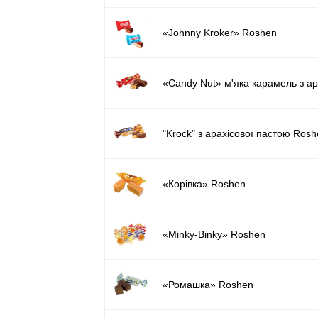
«Johnny Kroker» Roshen
«Candy Nut» м'яка карамель з а
"Krock" з арахісової пастою Ros
«Корівка» Roshen
«Minky-Binky» Roshen
«Ромашка» Roshen