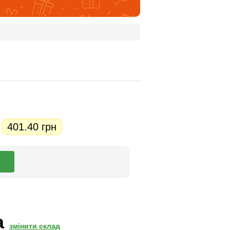
401.40 грн
.
а
змінити склад