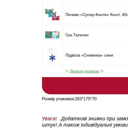
Печиво «Супер-Контік» Конті, 45г
Гра Тапатан
Підвіска «Сніжинка» синя
✨
Додати позицію
✨
Розмір упаковки:263*175*70
Увага!
Додаткові знижки при замов
штук! А також індивідуальні умови