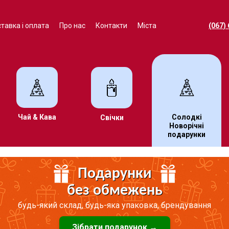
тавка і оплата
Про нас
Контакти
Міста
(067)
Чай & Кава
Солодкі
Свічки
Новорічні
подарунки
Подарунки
без обмежень
будь-який склад, будь-яка упаковка, брендування
Зібрати подарунок →