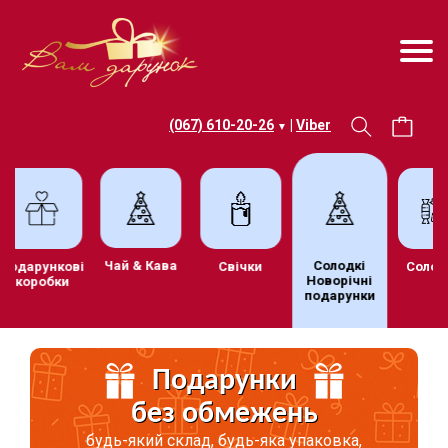
(067) 610-20-26
|
Viber
▼
Чай & Кава
Солодкі
тив
Подарункові
Свічки
Новорічні
коробки
подарунки
ки
Подарунки
без обмежень
будь-який склад, будь-яка упаковка,