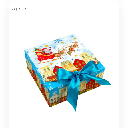
№ 3-2442