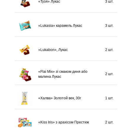
«Тузя» Лукас
3 шт.
«Lukasia» карамель Лукас
3 шт.
«Lukabon», Лукас
2 шт.
«Flai Mix» зі смаком диня або
2 шт.
малина Лукас
«Халва» Золотой век, 30г
1 шт.
«Kiss Iris» з арахісом Престиж
2 шт.