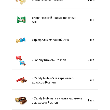
«Королівський шарм» горіховий
2 шт.
АВК
«Трюфель» молочний АВК
3 шт.
«Johnny Kroker» Roshen
2 шт.
«Candy Nut» м'яка карамель з
3 шт.
арахісом Roshen
«Candy Nut» нуга та м'яка карамель
1 шт.
з арахісом Roshen