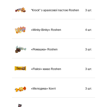
"Krock" з арахісової пастою Roshen
3 шт.
«Minky-Binky» Roshen
4 шт.
«Ромашка» Roshen
3 шт.
«Flaksi» какао Roshen
3 шт.
«Мелодика» Конті
3 шт.