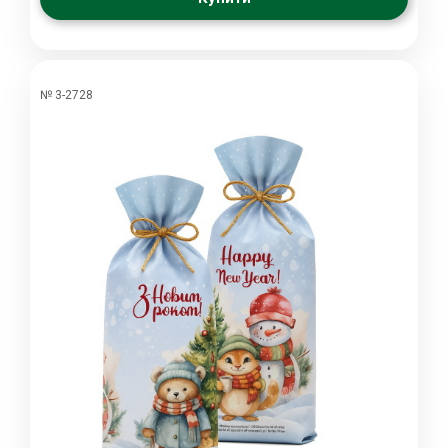
№ 3-2728