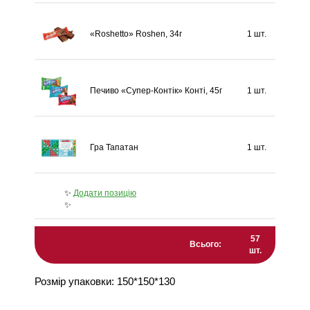
«Roshetto» Roshen, 34г
1 шт.
Печиво «Супер-Контік» Конті, 45г
1 шт.
Гра Тапатан
1 шт.
✨
Додати позицію
✨
57
Всього:
шт.
Розмір упаковки: 150*150*130