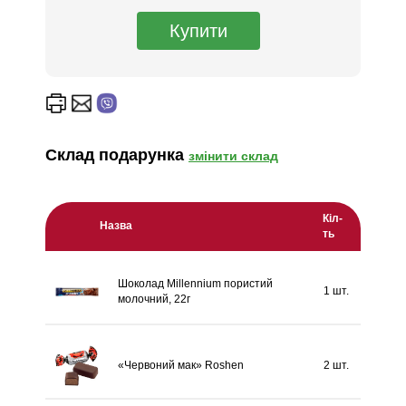
Склад подарунка
змінити склад
Кіл-
Назва
ть
Шоколад Millennium пористий
1 шт.
молочний, 22г
«Червоний мак» Roshen
2 шт.