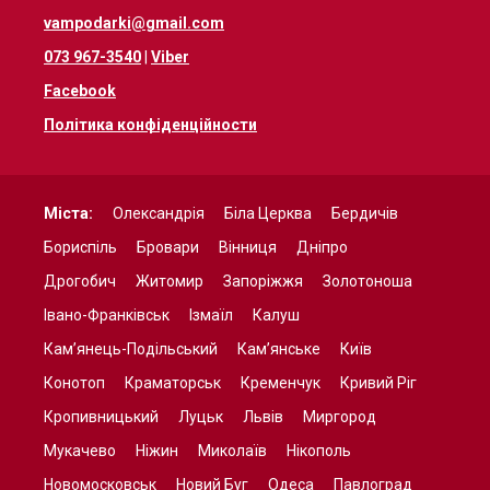
vampodarki@gmail.com
073 967-3540
|
Viber
Facebook
Політика конфіденційности
Міста:
Олександрія
Біла Церква
Бердичів
Бориспіль
Бровари
Вінниця
Дніпро
Дрогобич
Житомир
Запоріжжя
Золотоноша
Івано-Франківськ
Ізмаїл
Калуш
Кам’янець-Подільський
Кам’янське
Київ
Конотоп
Краматорськ
Кременчук
Кривий Ріг
Кропивницький
Луцьк
Львів
Миргород
Мукачево
Ніжин
Миколаїв
Нікополь
Новомосковськ
Новий Буг
Одеса
Павлоград