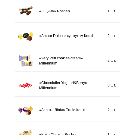
«Ліщина» Roshen
1 шт.
«Amour Dolci» з кунжутом Конті
2 шт.
«Very Peri cookies cream»
2 шт.
Millennium
«Chocolatier Yoghurt&Berry»
3 шт.
Millennium
«Золота Лілія» Trufie Конті
2 шт.
«Koko Choko» Roshen
1 шт.