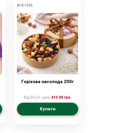
№ 8-1036
Горіхова насолода 200г
Від 20 шт. ціна:
413.00 грн.
Купити