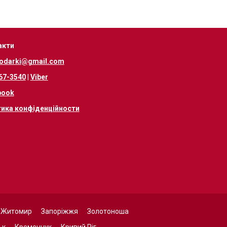
акти
odarki@gmail.com
67-3540
|
Viber
book
тика конфіденційности
Житомир
Запоріжжя
Золотоноша