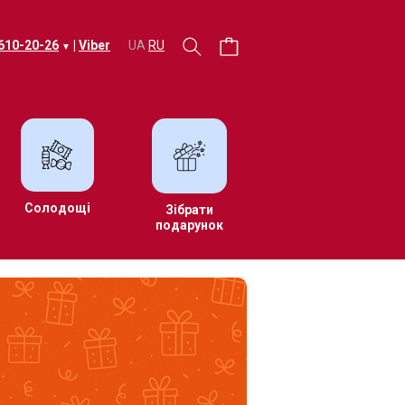
 610-20-26
|
Viber
UA
RU
▼
Солодощі
Зібрати
подарунок