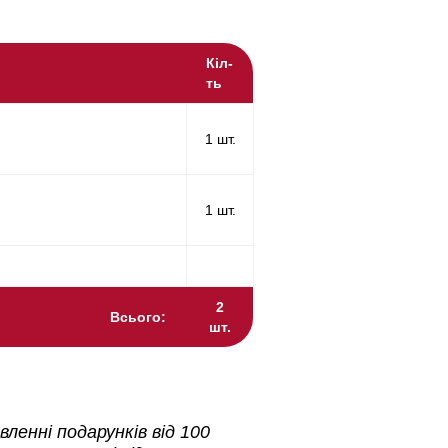
Кіл-
ть
1 шт.
1 шт.
2
Всього:
шт.
ленні подарунків від 100