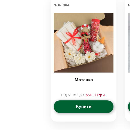
№ 8-1304
№
Мотанка
Від 5 шт. ціна:
928.00 грн.
Купити