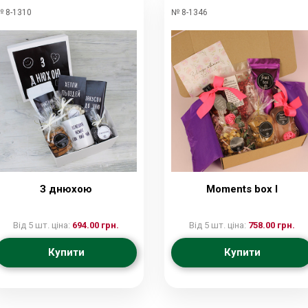
 8-1310
№ 8-1346
З днюхою
Moments box I
Від 5 шт. ціна:
694.00 грн.
Від 5 шт. ціна:
758.00 грн.
Купити
Купити