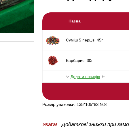
Назва
Суміш 5 перців, 45г
Барбарис, 30г
✨
Додати позицію
✨
Розмір упаковки: 135*105*83 №8
Увага!
Додаткові знижки при замов