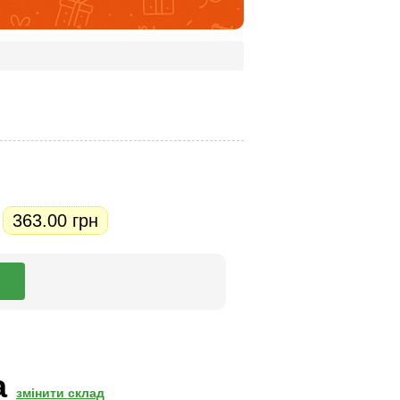
363.00 грн
.
а
змінити склад