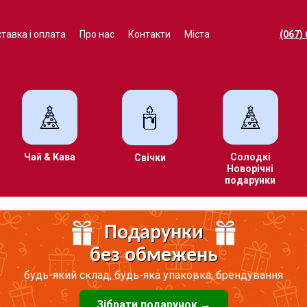
тавка і оплата
Про нас
Контакти
Міста
(067)
Чай & Кава
Солодкі
Свічки
Новорічні
подарунки
Подарунки
без обмежень
будь-який склад, будь-яка упаковка, брендування
Зібрати подарунок →