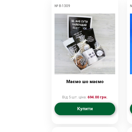
№ 8-1309
№
Маємо шо маємо
Від 5 шт. ціна:
694.00 грн.
Купити