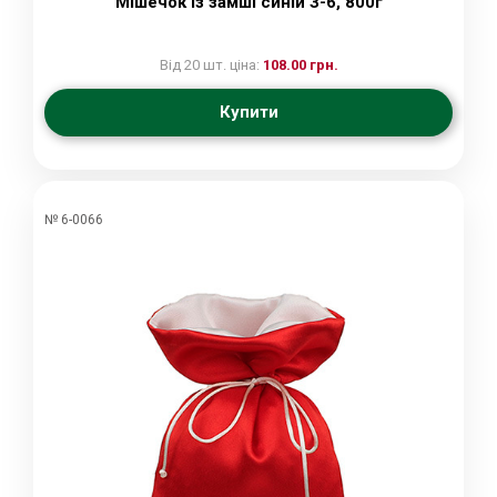
Мішечок із замші синій З-6, 800г
Від 20 шт. ціна:
108.00 грн.
Купити
№ 6-0066