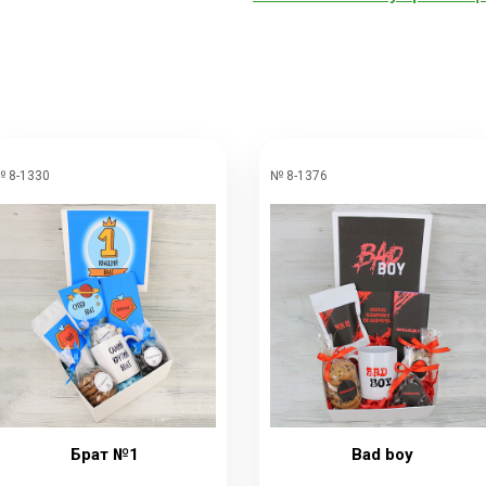
 8-1330
№ 8-1376
Брат №1
Bad boy