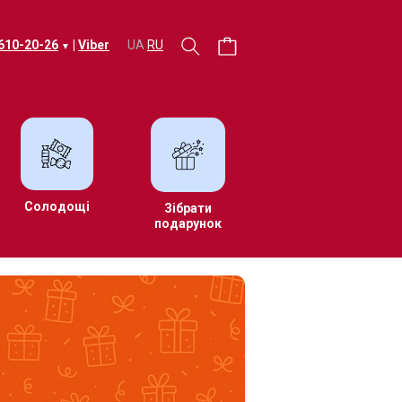
 610-20-26
|
Viber
UA
RU
▼
Солодощі
Зібрати
подарунок