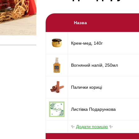
Назва
Крем-мед, 140г
Вогняний напій, 250мл
Палички кориці
Листівка Подарункова
✨
Додати позицію
✨