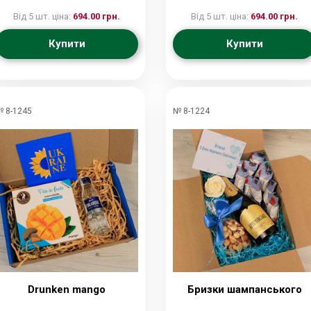
Від 5 шт. ціна:
694.00 грн.
Від 5 шт. ціна:
694.00 грн.
Купити
Купити
 8-1245
№ 8-1224
Drunken mango
Бризки шампанського