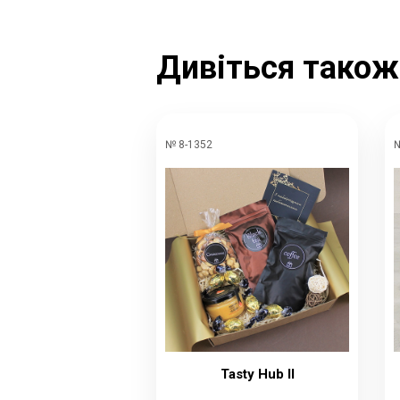
Дивіться також
№ 8-1352
№
Tasty Hub II