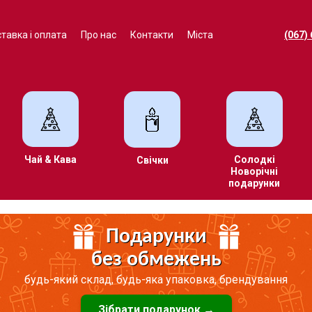
тавка і оплата
Про нас
Контакти
Міста
(067)
Чай & Кава
Солодкі
Свічки
Новорічні
подарунки
Подарунки
без обмежень
будь-який склад, будь-яка упаковка, брендування
Зібрати подарунок →