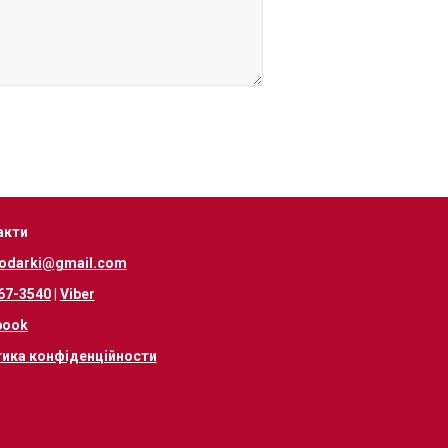
акти
odarki@gmail.com
67-3540
|
Viber
book
тика конфіденційности