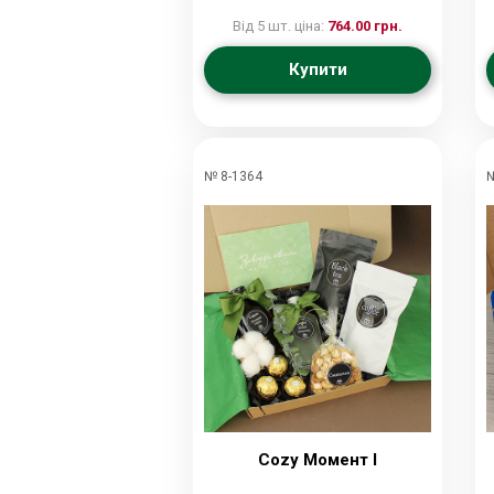
Від 5 шт. ціна:
764.00 грн.
Купити
№ 8-1364
№
Cozy Момент I