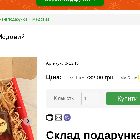
ивні подарунки
›
Медовий
Медовий
Артикул: 8-1243
Ціна:
732.00 грн
за 1 шт.
від 5 шт.
Кількість
Склад подарунк