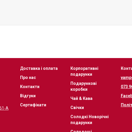
Доставка і оплата
Корпоративні
Конт
подарунки
Про нас
vamp
Подарункові
Контакти
073 9
коробки
Відгуки
Face
Чай & Кава
Сертифікати
Полі
Свічки
 61-А
Солодкі Новорічні
подарунки
Солодощі