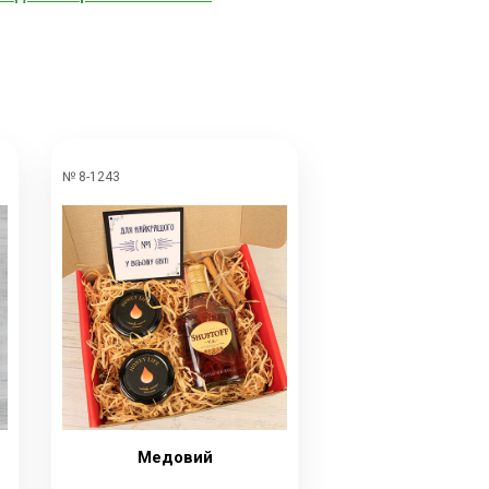
№ 8-1243
Медовий