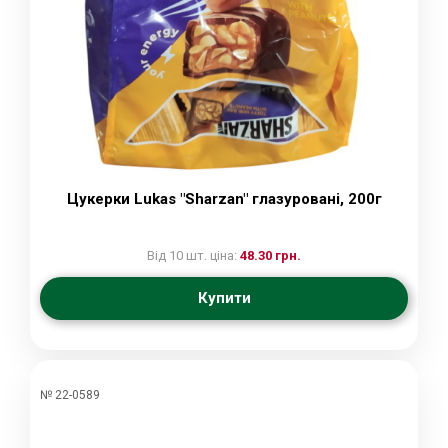
Цукерки Lukas "Sharzan" глазуровані, 200г
Від 10 шт. ціна:
48.30 грн.
Купити
№ 22-0589