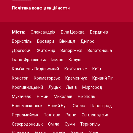
Політика конфіденційности
Міста:
Олександрія
Біла Церква
Бердичів
Бориспіль
Бровари
Вінниця
Дніпро
Дрогобич
Житомир
Запоріжжя
Золотоноша
Івано-Франківськ
Ізмаїл
Калуш
Кам’янець-Подільський
Кам’янське
Київ
Конотоп
Краматорськ
Кременчук
Кривий Ріг
Кропивницький
Луцьк
Львів
Миргород
Мукачево
Ніжин
Миколаїв
Нікополь
Новомосковськ
Новий Буг
Одеса
Павлоград
Первомайськ
Полтава
Рівне
Світловодськ
Сєвєродонецьк
Сміла
Суми
Тернопіль