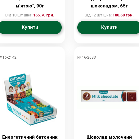
м'ятою", 90г
шоколадом, 65г
Від 18 шт ціна:
155.70 грн.
Від 12 шт ціна:
100.50 грн.
Купити
Купити
 16-2142
№ 16-2083
Енергетичний батончик
Шоколад молочний