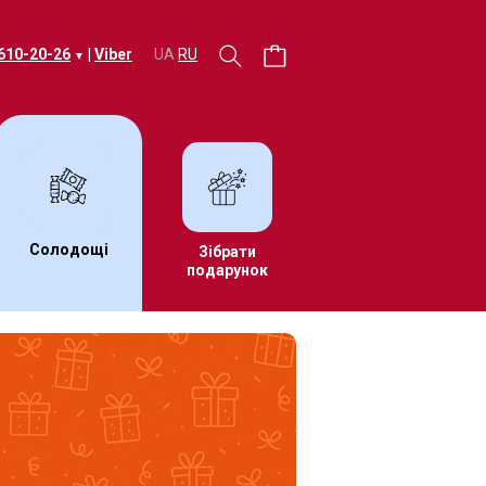
 610-20-26
|
Viber
UA
RU
▼
Солодощі
Зібрати
подарунок