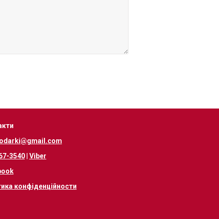
акти
odarki@gmail.com
67-3540
|
Viber
book
тика конфіденційности