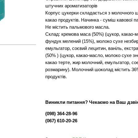
штучних ароматизаторів
Корпус цукерки складається з молочного ш
какао продуктів. Начинка - суміш кавової па
Не містить пальмового масла.
Склад: кремова маса (50%) (цукор, какао-
фундук мелений (15%), молоко сухе незбир
емульгатор, соєвий лецитин, ваніль, екст
(50% ) (цукор, какао-масло, молоко сухе з
какао терте, жир молочний, емульгатор, со
розмарину). Молочний шоколад містить 36
продуктів.
Виникли питання? Чекаємо на Ваш дзві
(098) 364-28-96
(067) 610-20-26