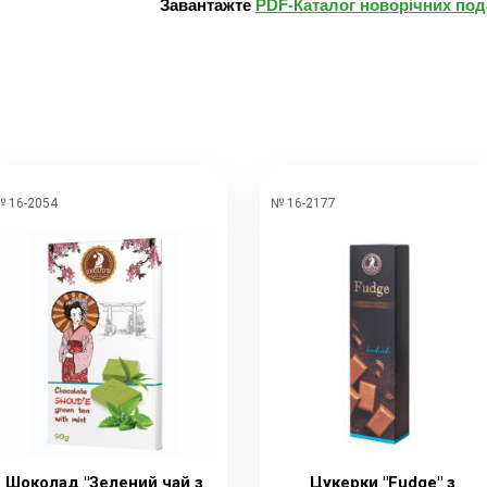
Завантажте
PDF-Каталог новорічних под
 16-2054
№ 16-2177
Шоколад "Зелений чай з
Цукерки "Fudge" з