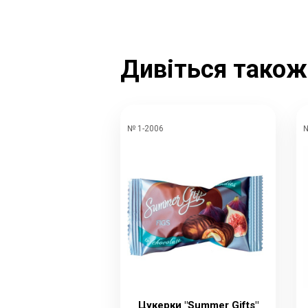
Дивіться також
№ 1-2006
№
Цукерки "Summer Gifts"