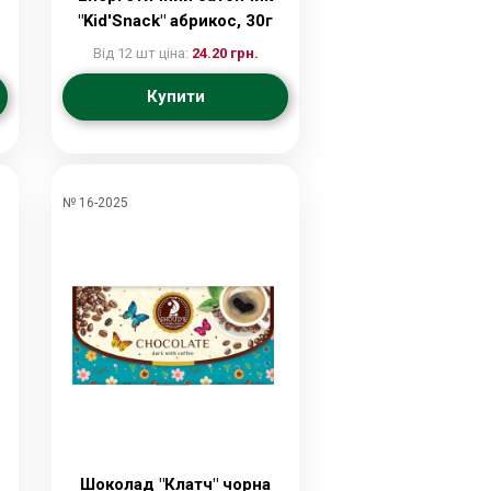
"Kid'Snack" абрикос, 30г
Від 12 шт ціна:
24.20 грн.
Купити
№ 16-2025
Шоколад "Клатч" чорна