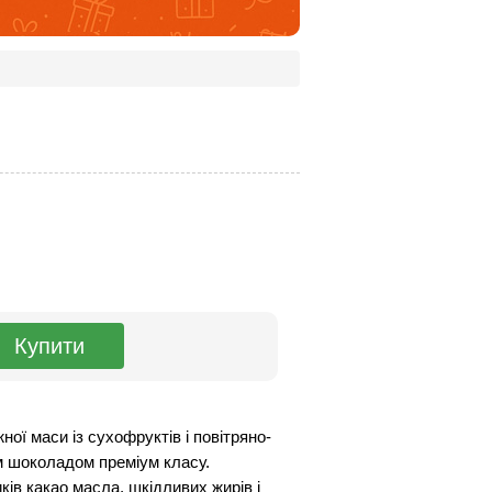
ної маси із сухофруктів і повітряно-
м шоколадом преміум класу.
ів какао масла, шкідливих жирів і