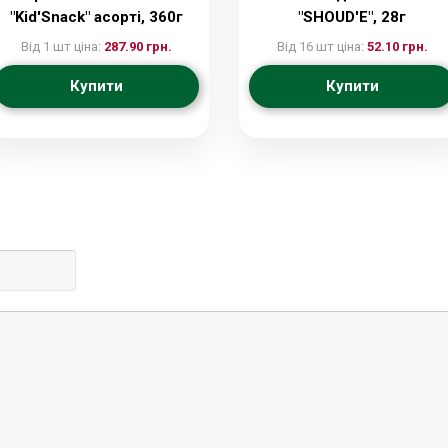
"Kid'Snack" асорті, 360г
"SHOUD'E", 28г
Від 1 шт ціна:
287.90 грн.
Від 16 шт ціна:
52.10 грн.
Купити
Купити