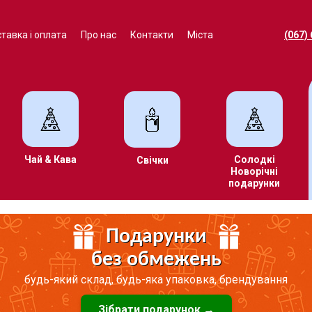
тавка і оплата
Про нас
Контакти
Міста
(067)
Чай & Кава
Солодкі
Свічки
Новорічні
подарунки
Подарунки
без обмежень
будь-який склад, будь-яка упаковка, брендування
Зібрати подарунок →