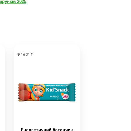
арунків 2025
.
№ 16-2141
Енергетичний батончик