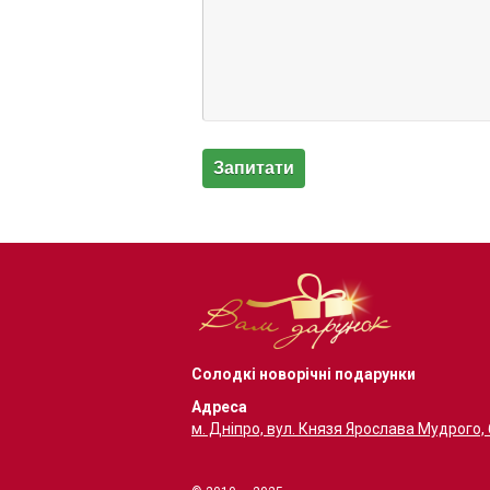
Солодкі новорічні подарунки
Адреса
м. Дніпро, вул. Князя Ярослава Мудрого,