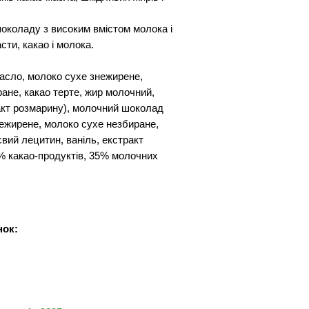
околаду з високим вмістом молока і
сти, какао і молока.
масло, молоко сухе знежирене,
ане, какао терте, жир молочний,
ракт розмарину), молочний шоколад
нежирене, молоко сухе незбиране,
євий лецитин, ваніль, екстракт
% какао-продуктів, 35% молочних
нок: