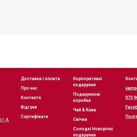
Доставка і оплата
Корпоративні
Конт
подарунки
Про нас
vamp
Подарункові
Контакти
073 9
коробки
Відгуки
Face
Чай & Кава
Сертифікати
Полі
Свічки
 61-А
Солодкі Новорічні
подарунки