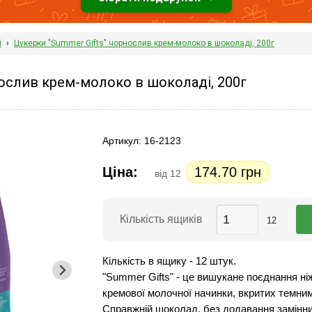
і
›
Цукерки "Summer Gifts" чорнослив крем-молоко в шоколаді, 200г
нослив крем-молоко в шоколаді, 200г
Артикул: 16-2123
Ціна:
174.70 грн
від 12
Кількість ящиків
Кількість в ящику - 12 штук.
"Summer Gifts" - це вишукане поєднання ніж
кремової молочної начинки, вкритих темни
Справжній шоколад, без додавання замінник