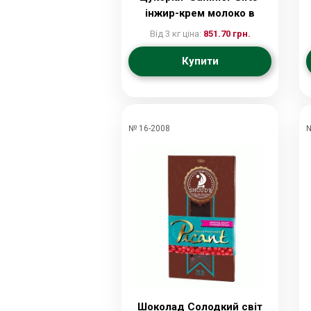
інжир-крем молоко в
шоколаді, кг
Від 3 кг ціна:
851.70 грн.
Купити
№ 16-2008
№
Шоколад Солодкий світ