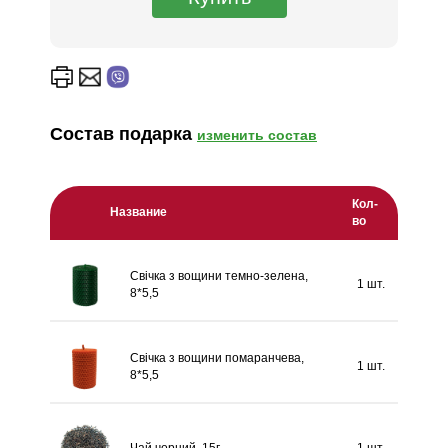
Состав подарка
изменить состав
Кол-
Название
во
Свічка з вощини темно-зелена,
1 шт.
8*5,5
Свічка з вощини помаранчева,
1 шт.
8*5,5
Чай чорний, 15г
1 шт.