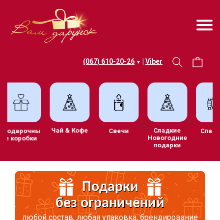
(067) 610-20-26
|
Viber
▼
Чай & Кофе
Сладкие
ив
Подарочны
Свечи
С
Новогодние
е коробки
подарки
и
Подарки
без ограничений
любой состав, любая упаковка, брендирование