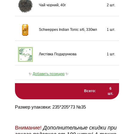
Чай чорний, 40г
2 шт.
Schweppes Indian Tonic з/б, 330мл
1 шт.
Листівка Подарункова
1 шт.
✨
Добавить позицию
✨
6
Всего:
шт.
Размер упаковки: 235*205*73 №35
Внимание!
Дополнительные скидки при