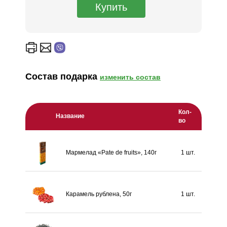
Состав подарка
изменить состав
Кол-
Название
во
Мармелад «Pate de fruits», 140г
1 шт.
Карамель рублена, 50г
1 шт.