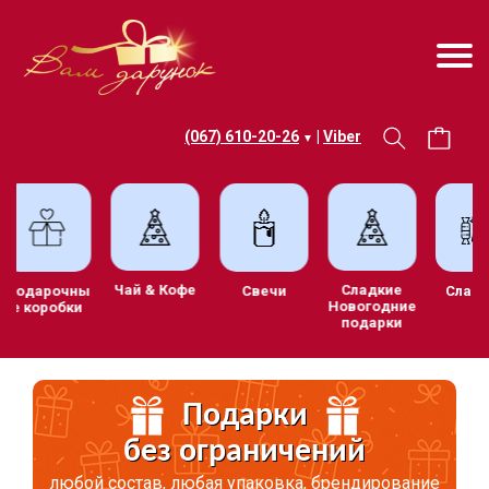
(067) 610-20-26
|
Viber
▼
Чай & Кофе
Сладкие
ив
Подарочны
Свечи
С
Новогодние
е коробки
подарки
и
Подарки
без ограничений
любой состав, любая упаковка, брендирование