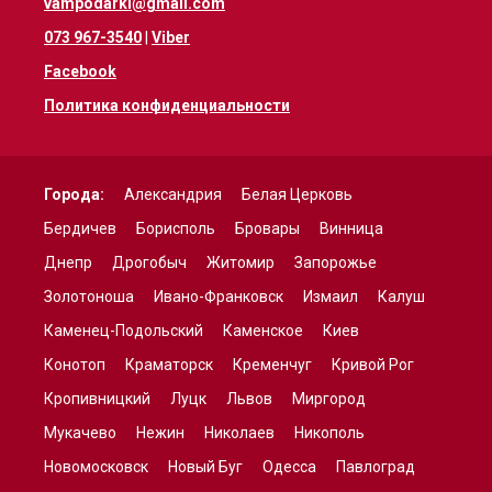
vampodarki@gmail.com
073 967-3540
|
Viber
Facebook
Политика конфиденциальности
Города:
Александрия
Белая Церковь
Бердичев
Борисполь
Бровары
Винница
Днепр
Дрогобыч
Житомир
Запорожье
Золотоноша
Ивано-Франковск
Измаил
Калуш
Каменец-Подольский
Каменское
Киев
Конотоп
Краматорск
Кременчуг
Кривой Рог
Кропивницкий
Луцк
Львов
Миргород
Мукачево
Нежин
Николаев
Никополь
Новомосковск
Новый Буг
Одесса
Павлоград