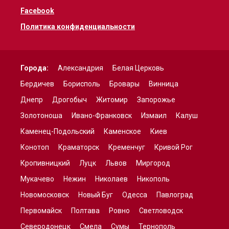
Facebook
Политика конфиденциальности
Города:
Александрия
Белая Церковь
Бердичев
Борисполь
Бровары
Винница
Днепр
Дрогобыч
Житомир
Запорожье
Золотоноша
Ивано-Франковск
Измаил
Калуш
Каменец-Подольский
Каменское
Киев
Конотоп
Краматорск
Кременчуг
Кривой Рог
Кропивницкий
Луцк
Львов
Миргород
Мукачево
Нежин
Николаев
Никополь
Новомосковск
Новый Буг
Одесса
Павлоград
Первомайск
Полтава
Ровно
Светловодск
Северодонецк
Смела
Сумы
Тернополь