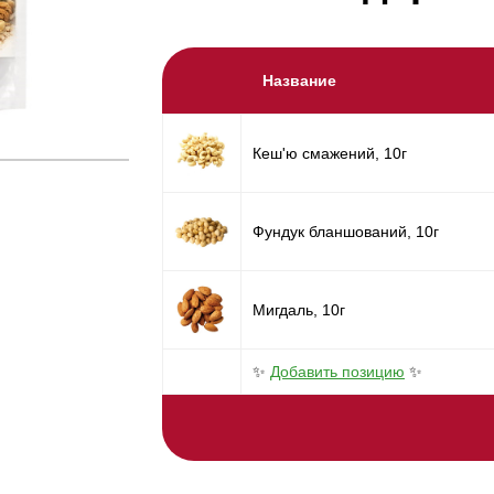
Название
Кеш'ю смажений, 10г
Фундук бланшований, 10г
Мигдаль, 10г
✨
Добавить позицию
✨