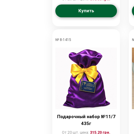
Купить
№ 8-1415
№
Подарочный набор №11/7
435г
От 20 шт. цена:
315.20 грн.