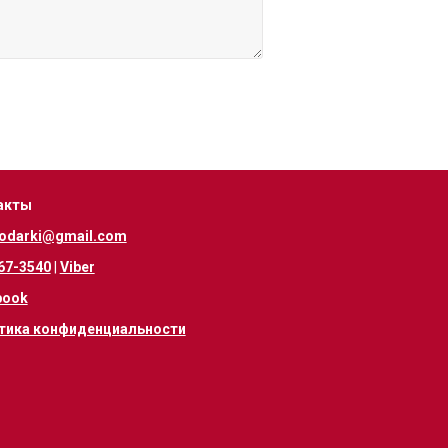
акты
odarki@gmail.com
67-3540
|
Viber
book
тика конфиденциальности