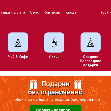
тавка и оплата
О нас
Контакты
Города
(067)
Чай & Кофе
Сладкие
Свечи
Новогодние
подарки
Подарки
без ограничений
любой состав, любая упаковка, брендирование
Собрать подарок →