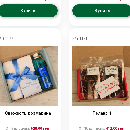
Купить
Купить
 8-1177
№ 8-1171
Свежесть розмарина
Релакс 1
От 5 шт. цена:
628.00 грн.
От 10 шт. цена:
412.00 грн.