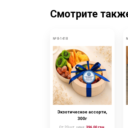
Смотрите такж
№ 8-1418
№
Экзотическое ассорти,
300г
От 20 шт. цена:
396.00 грн.