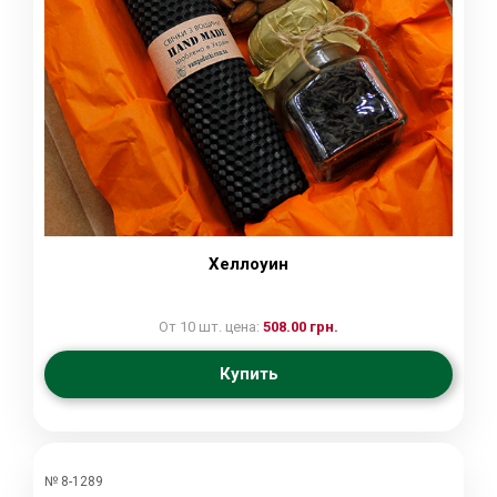
Хеллоуин
От 10 шт. цена:
508.00 грн.
Купить
№ 8-1289