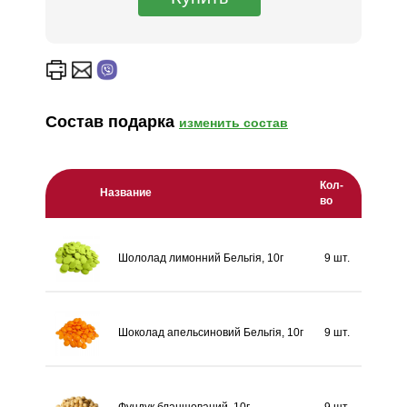
Состав подарка
изменить состав
Кол-
Название
во
Шололад лимонний Бельгія, 10г
9 шт.
Шоколад апельсиновий Бельгія, 10г
9 шт.
Фундук бланшований, 10г
9 шт.