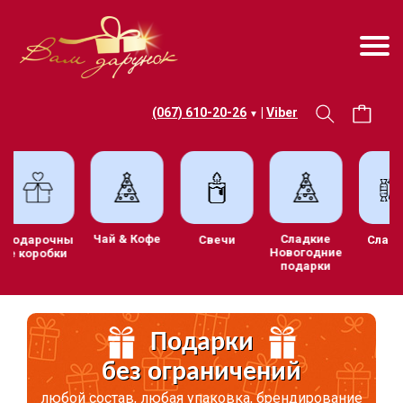
(067) 610-20-26
|
Viber
▼
Чай & Кофе
Сладкие
атив
Подарочны
Свечи
Новогодние
е
е коробки
подарки
рки
Подарки
без ограничений
любой состав, любая упаковка, брендирование