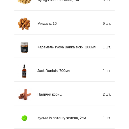
Мигдаль, 10г
9 шт.
Карамель Tvoya Banka віски, 200мл
1 шт.
Jack Danials, 700мл
1 шт.
Палички кориці
2 шт.
Кулька із ротангу зелена, 2см
1 шт.