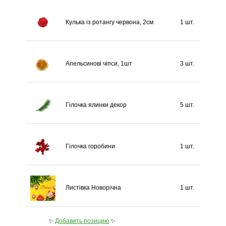
Кулька із ротангу червона, 2см
1 шт.
Апельсинові чіпси, 1шт
3 шт.
Гілочка ялинки декор
5 шт.
Гілочка горобини
1 шт.
Листівка Новорічна
1 шт.
✨
Добавить позицию
✨