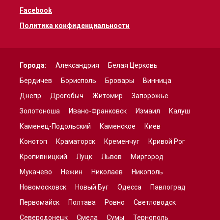
Facebook
Политика конфиденциальности
Города:
Александрия
Белая Церковь
Бердичев
Борисполь
Бровары
Винница
Днепр
Дрогобыч
Житомир
Запорожье
Золотоноша
Ивано-Франковск
Измаил
Калуш
Каменец-Подольский
Каменское
Киев
Конотоп
Краматорск
Кременчуг
Кривой Рог
Кропивницкий
Луцк
Львов
Миргород
Мукачево
Нежин
Николаев
Никополь
Новомосковск
Новый Буг
Одесса
Павлоград
Первомайск
Полтава
Ровно
Светловодск
Северодонецк
Смела
Сумы
Тернополь