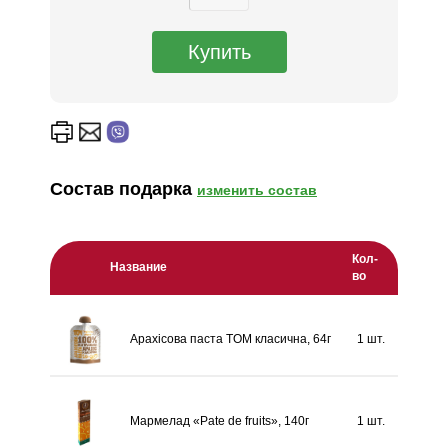
Состав подарка
изменить состав
Кол-
Название
во
Арахісова паста TОМ класична, 64г
1 шт.
Мармелад «Pate de fruits», 140г
1 шт.