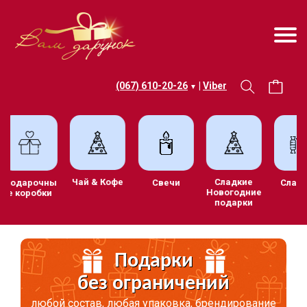
(067) 610-20-26
|
Viber
▼
Чай & Кофе
Сладкие
ив
Подарочны
Свечи
С
Новогодние
е коробки
подарки
и
Подарки
без ограничений
любой состав, любая упаковка, брендирование