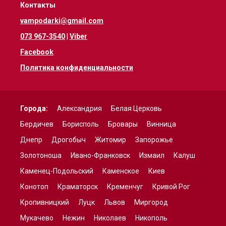
Контакты
vampodarki@gmail.com
073 967-3540
|
Viber
Facebook
Политика конфиденциальности
Города:
Александрия
Белая Церковь
Бердичев
Борисполь
Бровары
Винница
Днепр
Дрогобыч
Житомир
Запорожье
Золотоноша
Ивано-Франковск
Измаил
Калуш
Каменец-Подольский
Каменское
Киев
Конотоп
Краматорск
Кременчуг
Кривой Рог
Кропивницкий
Луцк
Львов
Миргород
Мукачево
Нежин
Николаев
Никополь