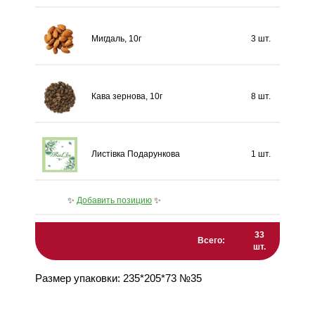
Мигдаль, 10г
3 шт.
Кава зернова, 10г
8 шт.
Листівка Подарункова
1 шт.
✨
Добавить позицию
✨
33
Всего:
шт.
Размер упаковки: 235*205*73 №35