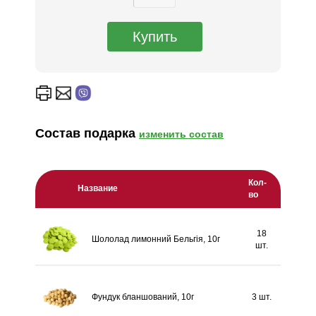
Состав подарка
изменить состав
Кол-
Название
во
18
Шололад лимонний Бельгія, 10г
шт.
Фундук бланшований, 10г
3 шт.