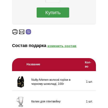
Состав подарка
изменить состав
Кол-
Название
во
Nutty Arkmen волоскі горіхи в
1 шт.
чорному шоколаді, 100г
Келих для глінтвейну
1 шт.