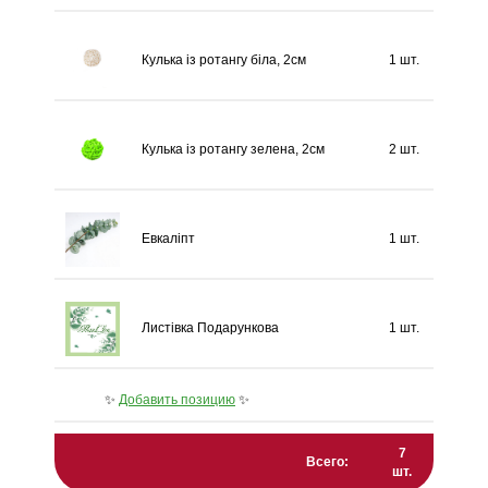
Кулька із ротангу біла, 2см
1 шт.
Кулька із ротангу зелена, 2см
2 шт.
Евкаліпт
1 шт.
Листівка Подарункова
1 шт.
✨
Добавить позицию
✨
7
Всего:
шт.