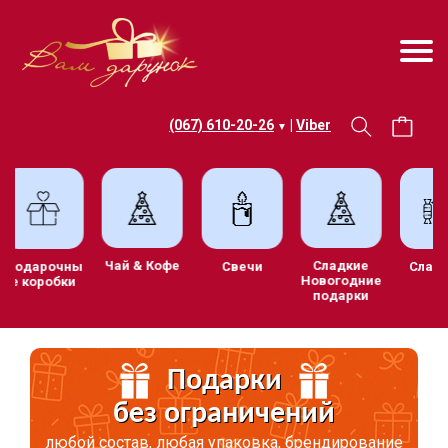
(067) 610-20-26
|
Viber
▼
Чай & Кофе
Сладкие
ив
Подарочны
Свечи
С
Новогодние
е коробки
подарки
и
Подарки
без ограничений
любой состав, любая упаковка, брендирование