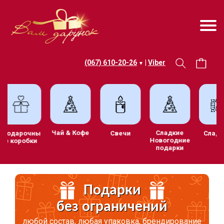
(067) 610-20-26
|
Viber
▼
Чай & Кофе
Сладкие
ив
Подарочны
Свечи
С
Новогодние
е коробки
подарки
и
Подарки
без ограничений
любой состав, любая упаковка, брендирование