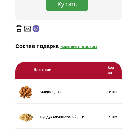
Состав подарка
изменить состав
Кол-
Название
во
Мигдаль, 10г
6 шт.
Фундук бланшований, 10г
5 шт.