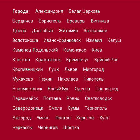
Города:
Александрия
Белая Церковь
Бердичев
Борисполь
Бровары
Винница
Днепр
Дрогобыч
Житомир
Запорожье
Золотоноша
Ивано-Франковск
Измаил
Калуш
Каменец-Подольский
Каменское
Киев
Конотоп
Краматорск
Кременчуг
Кривой Рог
Кропивницкий
Луцк
Львов
Миргород
Мукачево
Нежин
Николаев
Никополь
Новомосковск
Новый Буг
Одесса
Павлоград
Первомайск
Полтава
Ровно
Светловодск
Северодонецк
Смела
Сумы
Тернополь
Ужгород
Умань
Фастов
Харьков
Хуст
Черкассы
Чернигов
Шостка