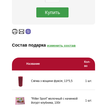
Состав подарка
изменить состав
Кол-
Название
во
Свічка з вощини фуксія, 13*5,5
1 шт.
"Ritter Sport" молочный с начинкой
1 шт.
йогурт-клубника, 100г