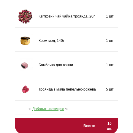
Квітковий чай чайна троянда, 20г
1 шт.
Крем-мед, 140г
1 шт.
Бомбочка для ванни
1 шт.
Троянда з мила пепельно-рожева
5 шт.
✨
Добавить позицию
✨
10
Всего:
шт.