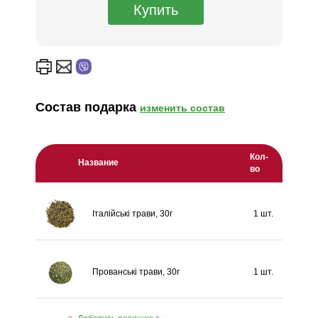
Состав подарка
изменить состав
Кол-
Название
во
Італійські трави, 30г
1 шт.
Прованські трави, 30г
1 шт.