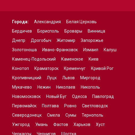
Города:
Александрия
Белая Церковь
Бердичев
Борисполь
Бровары
Винница
Днепр
Дрогобыч
Житомир
Запорожье
Золотоноша
Ивано-Франковск
Измаил
Калуш
Каменец-Подольский
Каменское
Киев
Конотоп
Краматорск
Кременчуг
Кривой Рог
Кропивницкий
Луцк
Львов
Миргород
Мукачево
Нежин
Николаев
Никополь
Новомосковск
Новый Буг
Одесса
Павлоград
Первомайск
Полтава
Ровно
Светловодск
Северодонецк
Смела
Сумы
Тернополь
Ужгород
Умань
Фастов
Харьков
Хуст
Черкассы
Чернигов
Шостка