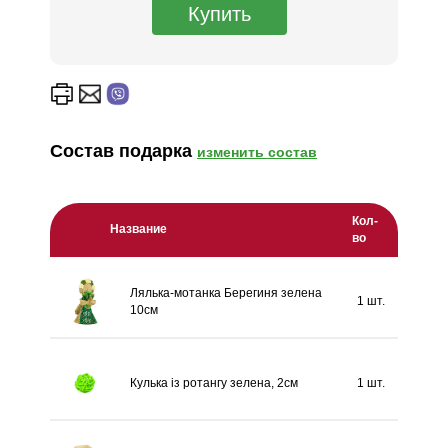
Состав подарка
изменить состав
Кол-
Название
во
Лялька-мотанка Берегиня зелена
1 шт.
10см
Кулька із ротангу зелена, 2см
1 шт.