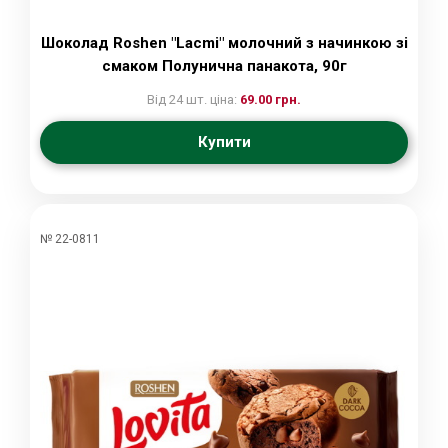
Шоколад Roshen "Lacmi" молочний з начинкою зі
смаком Полунична панакота, 90г
Від 24 шт. ціна:
69.00 грн.
Купити
№ 22-0811