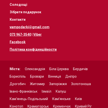
Солодощі
Зібрати подарунок
Контакти
vampodarki@gmail.com
073 967-3540
|
Viber
Facebook
Політика конфіденційности
Міста:
Олександрія
Біла Церква
Бердичів
Бориспіль
Бровари
Вінниця
Дніпро
Дрогобич
Житомир
Запоріжжя
Золотоноша
Івано-Франківськ
Ізмаїл
Калуш
Кам’янець-Подільський
Кам’янське
Київ
Конотоп
Краматорськ
Кременчук
Кривий Ріг