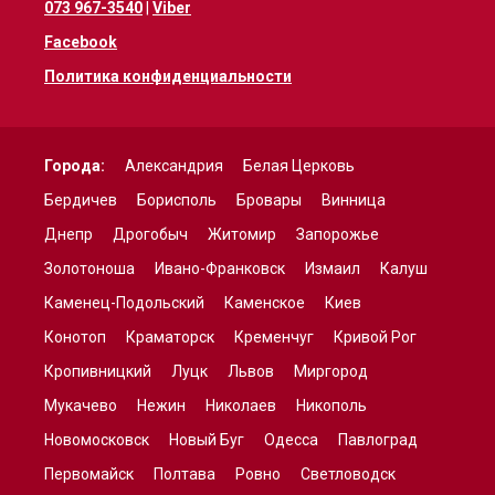
073 967-3540
|
Viber
Facebook
Политика конфиденциальности
Города:
Александрия
Белая Церковь
Бердичев
Борисполь
Бровары
Винница
Днепр
Дрогобыч
Житомир
Запорожье
Золотоноша
Ивано-Франковск
Измаил
Калуш
Каменец-Подольский
Каменское
Киев
Конотоп
Краматорск
Кременчуг
Кривой Рог
Кропивницкий
Луцк
Львов
Миргород
Мукачево
Нежин
Николаев
Никополь
Новомосковск
Новый Буг
Одесса
Павлоград
Первомайск
Полтава
Ровно
Светловодск