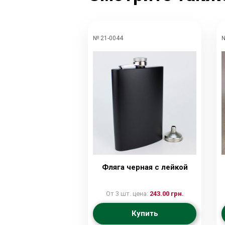
№ 21-0044
№
Фляга черная с лейкой
От 3 шт. цена:
243.00 грн.
Купить