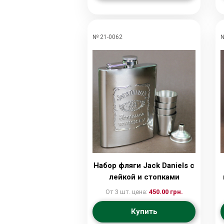
№ 21-0062
№
Набор фляги Jack Daniels с
лейкой и стопками
От 3 шт. цена:
450.00 грн.
Купить