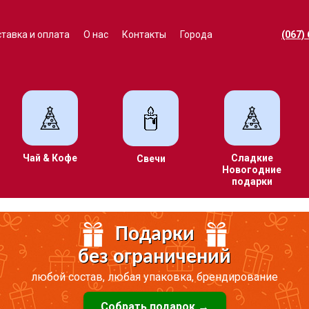
тавка и оплата
О нас
Контакты
Города
(067)
Чай & Кофе
Сладкие
Свечи
Новогодние
подарки
Подарки
без ограничений
любой состав, любая упаковка, брендирование
Собрать подарок →