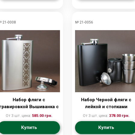
 21-0008
№ 21-0056
Набор фляги с
Набор Черной фляги с
гравировкой Вышиванка с
лейкой и стопками
лейкой и браслетом
От 3 шт. цена:
585.00 грн.
От 3 шт. цена:
378.00 грн.
Купить
Купить