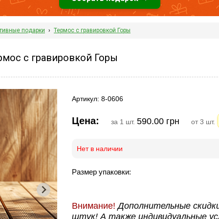
тивные подарки
›
Термос с гравировкой Горы
рмос с гравировкой Горы
Артикул: 8-0606
Цена:
590.00 грн
за 1 шт.
от 3 шт.
Нет в наличии
Размер упаковки:
Внимание!
Дополнительные скидки
штук! А также индивидуальные ус