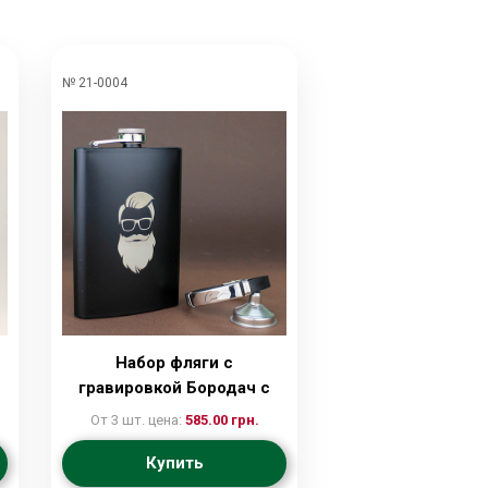
№ 21-0004
Набор фляги с
гравировкой Бородач с
лейкой и браслетом
От 3 шт. цена:
585.00 грн.
Купить