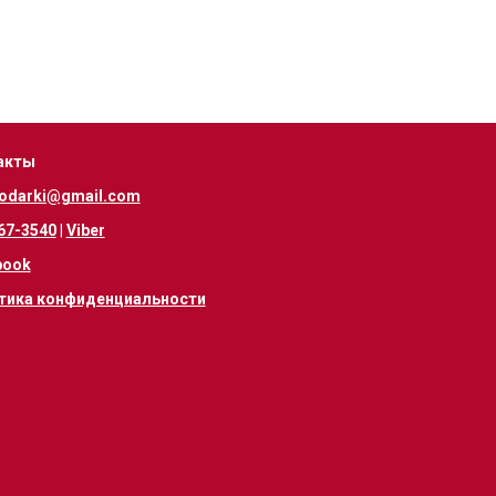
акты
odarki@gmail.com
67-3540
|
Viber
book
тика конфиденциальности