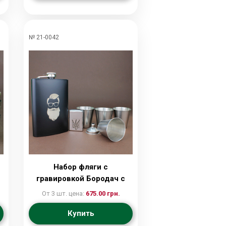
№ 21-0042
Набор фляги с
гравировкой Бородач с
лейкой, зажигалкой и
От 3 шт. цена:
675.00 грн.
стопками
Купить