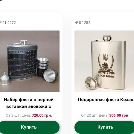
 21-0072
№ 8-1252
Набор фляги с черной
Подарочная фляга Козак
вставкой экокожи с
лейкой и стопками
От 3 шт. цена:
720.00 грн.
От 20 шт. цена:
306.00 грн.
Купить
Купить