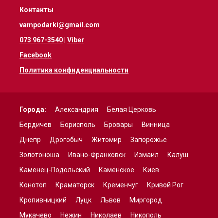
Контакты
vampodarki@gmail.com
073 967-3540
|
Viber
Facebook
Политика конфиденциальности
Города:
Александрия
Белая Церковь
Бердичев
Борисполь
Бровары
Винница
Днепр
Дрогобыч
Житомир
Запорожье
Золотоноша
Ивано-Франковск
Измаил
Калуш
Каменец-Подольский
Каменское
Киев
Конотоп
Краматорск
Кременчуг
Кривой Рог
Кропивницкий
Луцк
Львов
Миргород
Мукачево
Нежин
Николаев
Никополь