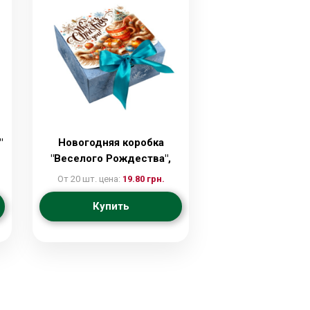
"
Новогодняя коробка
"Веселого Рождества",
14*14*6,5
От 20 шт. цена:
19.80 грн.
Купить