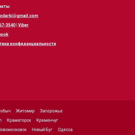
акты
odarki@gmail.com
67-3540
|
Viber
book
тика конфиденциальности
гобыч
Житомир
Запорожье
п
Краматорск
Кременчуг
Новомосковск
Новый Буг
Одесса