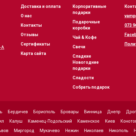
Доставка и оплата
Корпоративные
Конт
подарки
О нас
vamp
Подарочные
Контакты
073 9
коробки
Отзывы
Face
Чай & Кофе
Сертификаты
Поли
Свечи
1-А
Карта сайта
Сладкие
Новогодние
подарки
Сладости
Собрать подарок
вь
Бердичев
Борисполь
Бровары
Винница
Днепр
Дро
ил
Калуш
Каменец-Подольский
Каменское
Киев
Коното
ьвов
Миргород
Мукачево
Нежин
Николаев
Никополь