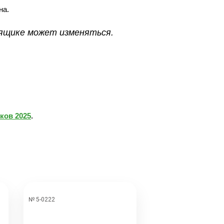
на.
 ящике может изменяться.
ков 2025
.
№ 5-0222