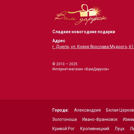
Сладкие новогодние подарки
Адрес
г. Днепр, ул. Князя Ярослава Мудрого, 6
© 2010 — 2025
Интернет-магазин «ВамДарунок»
Города:
Александрия
Белая Церко
Золотоноша
Ивано-Франковск
Изма
Кривой Рог
Кропивницкий
Луцк
Л