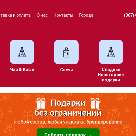
тавка и оплата
О нас
Контакты
Города
(067)
Чай & Кофе
Сладкие
Свечи
Новогодние
подарки
Подарки
без ограничений
любой состав, любая упаковка, брендирование
Собрать подарок →