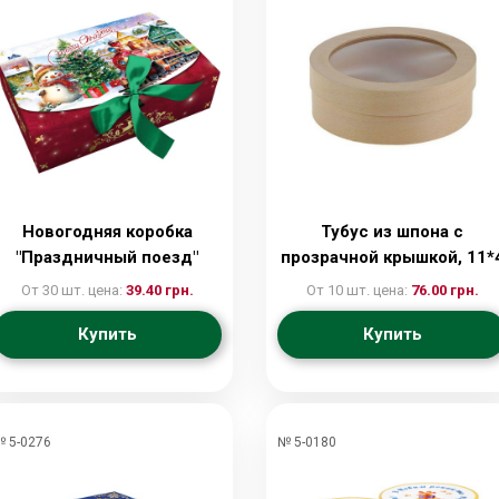
Новогодняя коробка
Тубус из шпона с
"Праздничный поезд"
прозрачной крышкой, 11*
зеленая, 26,5*17,5*7
От 30 шт. цена:
39.40 грн.
От 10 шт. цена:
76.00 грн.
Купить
Купить
 5-0276
№ 5-0180