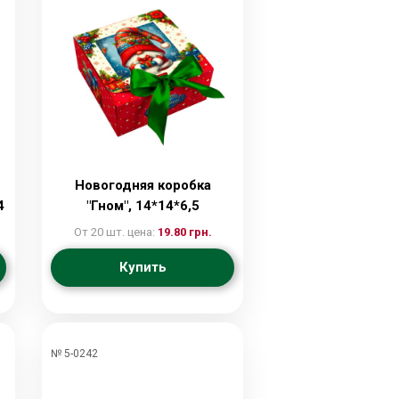
Новогодняя коробка
4
"Гном", 14*14*6,5
От 20 шт. цена:
19.80 грн.
Купить
№ 5-0242