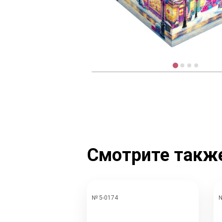
Смотрите такж
№ 5-0174
№