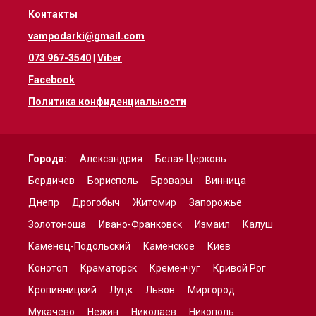
Контакты
vampodarki@gmail.com
073 967-3540
|
Viber
Facebook
Политика конфиденциальности
Города:
Александрия
Белая Церковь
Бердичев
Борисполь
Бровары
Винница
Днепр
Дрогобыч
Житомир
Запорожье
Золотоноша
Ивано-Франковск
Измаил
Калуш
Каменец-Подольский
Каменское
Киев
Конотоп
Краматорск
Кременчуг
Кривой Рог
Кропивницкий
Луцк
Львов
Миргород
Мукачево
Нежин
Николаев
Никополь